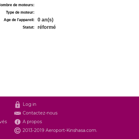
ombre de moteurs:
Type de moteur:
0 an(s)
Age de l'appareil:
réformé
Statut:
Log in
Contactez-nous
ivés
A propos
2013-2019 Aeroport-Kinshasa.com.