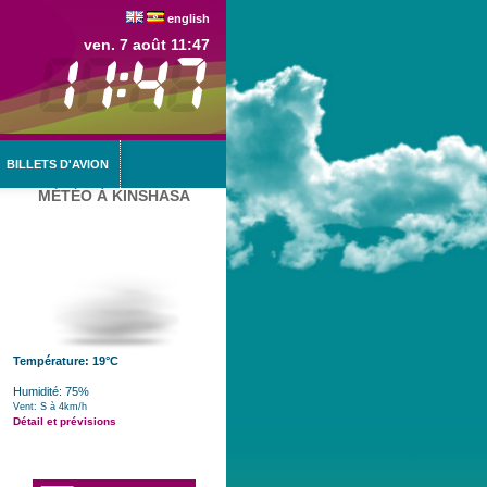
english
ven. 7 août 11:47
BILLETS D'AVION
MÉTÉO À KINSHASA
Température: 19°C
Humidité: 75%
Vent: S à 4km/h
Détail et prévisions