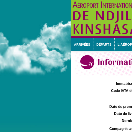
ARRIVÉES
DÉPARTS
L'AÉRO
Informati
Immatricu
Code IATA d
Date du premie
Date de liv
Derniè
Compagnie aé