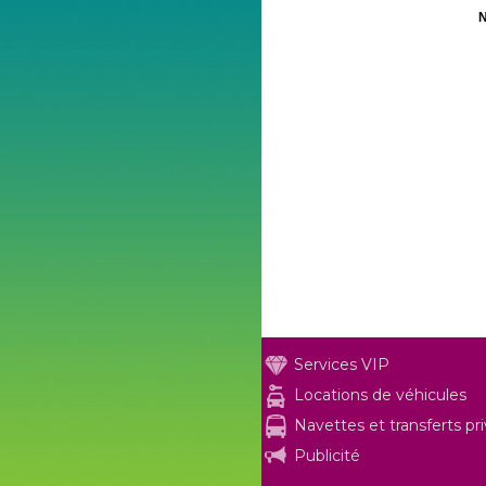
N
Services VIP
Locations de véhicules
Navettes et transferts pr
Publicité