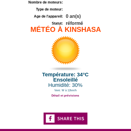
Nombre de moteurs:
Type de moteur:
0 an(s)
Age de l'appareil:
réformé
Statut:
MÉTÉO À KINSHASA
Température: 34°C
Ensoleillé
Humidité: 30%
Vent: W à 12km/h
Détail et prévisions