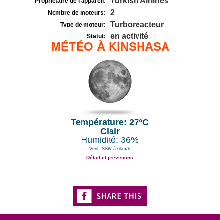
Turkish Airlines
Propriétaire de l'appareil:
2
Nombre de moteurs:
Turboréacteur
Type de moteur:
en activité
Statut:
MÉTÉO À KINSHASA
Température: 27°C
Clair
Humidité: 36%
Vent: SSW à 6km/h
Détail et prévisions