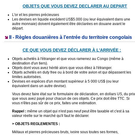
OBJETS QUE VOUS DEVEZ DECLARER AU DEPART
L'or et les pierres précieuses
Les devises en liquide excédent US$5.000 (ou leur équivalent dans une
autre monnaie) doivent également être déclarées en douane avant le
départ.
II - Règles douanières à l'entrée du territoire congolais
CE QUE VOUS DEVEZ DÉCLARER À L'ARRIVÉE :
Objets achetés à l'étranger et que vous ramenez au Congo (même à
destination d'un tiers).
Objets dont vous avez hérité alors que vous étiez à l'étranger.
Objets achetés en duty free ou à bord de votre avion et qui dépassent les
limites autorisées.
Devises en espèces d'un montant supérieur à 5 000 US$ (ou leur
équivalent dans un autre devise).
Vous devez faire état sur le formulaire de déclaration, en dollars US, du prix
que vous avez payé pour chacun de ces objets. Ce prix doit être TTC. Si
vous n'êtes pas sûr de ce prix, faites une estimation.
Rappel :
même un objet qui n'est pas neuf peut être taxable et c'est à sa
valeur réelle sur le marché qu'il faut le déclarer.
> OBJETS REGLEMENTES :
Métaux et pierres précieuses bruts, ivoire sous toutes ses formes,