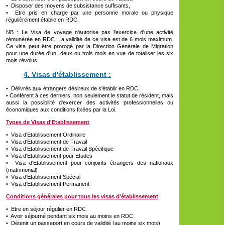
• Disposer des moyens de subsistance suffisants,
• Etre pris en charge par une personne morale ou physique
régulièrement établie en RDC.
NB : Le Visa de voyage n'autorise pas l'exercice d'une activité
rémunérée en RDC. La validité de ce visa est de 6 mois maximum.
Ce visa peut être prorogé par la Direction Générale de Migration
pour une durée d'un, deux ou trois mois en vue de totaliser les six
mois révolus.
4. Visas d'établissement :
• Délivrés aux étrangers désireux de s'établir en RDC,
• Confèrent à ces derniers, non seulement le statut de résident, mais
aussi la possibilité d'exercer des activités professionnelles ou
économiques aux conditions fixées par la Loi.
Types de Visas d'Etablissement
• Visa d'Etablissement Ordinaire
• Visa d'Etablissement de Travail
• Visa d'Etablissement de Travail Spécifique
• Visa d'Etablissement pour Etudes
• Visa d'Etablissement pour conjoints étrangers des nationaux
(matrimonial)
• Visa d'Etablissement Spécial
• Visa d'Etablissement Permanent
Conditions générales pour tous les visas d'établissement
• Etre en séjour régulier en RDC
• Avoir séjourné pendant six mois au moins en RDC
• Détenir un passeport en cours de validité (au moins six mois)