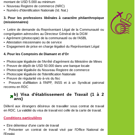
montant de USD 5.000 au minimum
• Nouveau Registre de commerce (NRC)
• Numéro d'Identification Nationale (Id. Nat.)
3. Pour les professions libérales à caractère philanthropique
(missionnaires)
• Lettre de demande du Représentant Légal de la Communauté ou
congrégation adressées au Directeur Général de la DGM
• Agrément (photocopie) de la communauté ou de l'ASBL
• Attestation missionnaire ou de service
• Engagement de prise en charge légalisé du Représentant Légal
4. Pour les Comptoirs de Diamant et d'Or
• Photocopie légalisée de l'Arrêté d'agrément du Ministère de Mines
• Preuve de dépôt de USD 50.000 dans une banque locale
• Photocopie légalisée du Nouveau Registre de commerce
• Photocopie légalisée de l'Identification Nationale
• Preuve de régularité vis-à-vis du fisc
• Preuves d'affiliation à l'INPP, INSS et à un Syndicat patronal
reconnu en RDC
b) Visa d'établissement de Travail (1 à 2
ans)
Délivré aux étrangers désireux de travailler sous contrat de travail
en RDC. La validité du visa de travail est celle de la carte de travail.
Conditions particulières
• Etre détenteur d'une carte de travail
• Présenter un contrat de travail visé par l'Office National de
l'Emploi