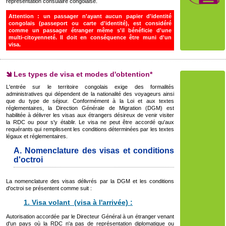
représentation consulaire congolaise.
Attention :
un passager n'ayant aucun papier d'identité
congolais (passeport ou carte d'identité), est considéré
comme un passager étranger même s'il bénéficie d'une
multi-citoyenneté. Il doit en conséquence être muni d'un
visa.
Les types de visa et modes d'obtention*
L'entrée sur le territoire congolais exige des formalités
administratives qui dépendent de la nationalité des voyageurs ainsi
que du type de séjour. Conformément à la Loi et aux textes
réglementaires, la Direction Générale de Migration (DGM) est
habilitée à délivrer les visas aux étrangers désireux de venir visiter
la RDC ou pour s'y établir. Le visa ne peut être accordé qu'aux
requérants qui remplissent les conditions déterminées par les textes
légaux et réglementaires.
A. Nomenclature des visas et conditions
d'octroi
La nomenclature des visas délivrés par la DGM et les conditions
d'octroi se présentent comme suit :
1. Visa volant (visa à l'arrivée) :
Autorisation accordée par le Directeur Général à un étranger venant
d'un pays où la RDC n'a pas de représentation diplomatique ou