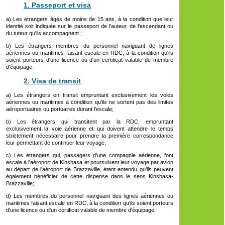
1. Passeport et visa
a) Les étrangers âgés de moins de 15 ans, à la condition que leur
identité soit indiquée sur le passeport de l'auteur, de l'ascendant ou
du tuteur qu'ils accompagnent ;
b) Les étrangers membres du personnel naviguant de lignes
aériennes ou maritimes faisant escale en RDC, à la condition qu'ils
soient porteurs d'une licence ou d'un certificat valable de membre
d'équipage.
2. Visa de transit
a) Les étrangers en transit empruntant exclusivement les voies
aériennes ou maritimes à condition qu'ils ne sortent pas des limites
aéroportuaires ou portuaires durant l'escale;
b) Les étrangers qui transitent par la RDC, empruntant
exclusivement la voie aérienne et qui doivent attendre le temps
strictement nécessaire pour prendre la première correspondance
leur permettant de continuer leur voyage;
c) Les étrangers qui, passagers d'une compagnie aérienne, font
escale à l'aéroport de Kinshasa et poursuivent leur voyage par avion
au départ de l'aéroport de Brazzaville, étant entendu qu'ils peuvent
également bénéficier de cette dispense dans le sens Kinshasa-
Brazzaville;
d) Les membres du personnel naviguant des lignes aériennes ou
maritimes faisant escale en RDC, à la condition qu'ils soient porteurs
d'une licence ou d'un certificat valable de membre d'équipage.