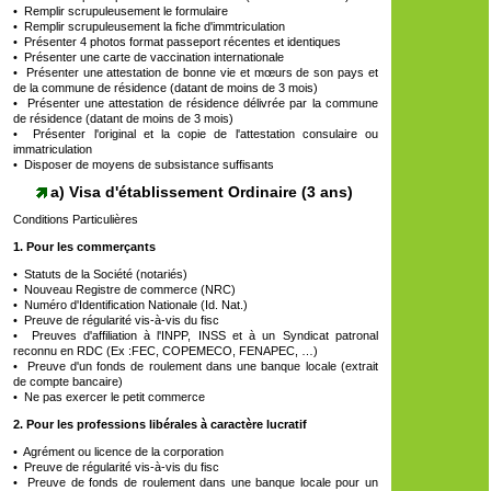
• Remplir scrupuleusement le formulaire
• Remplir scrupuleusement la fiche d'immtriculation
• Présenter 4 photos format passeport récentes et identiques
• Présenter une carte de vaccination internationale
• Présenter une attestation de bonne vie et mœurs de son pays et
de la commune de résidence (datant de moins de 3 mois)
• Présenter une attestation de résidence délivrée par la commune
de résidence (datant de moins de 3 mois)
• Présenter l'original et la copie de l'attestation consulaire ou
immatriculation
• Disposer de moyens de subsistance suffisants
a) Visa d'établissement Ordinaire (3 ans)
Conditions Particulières
1. Pour les commerçants
• Statuts de la Société (notariés)
• Nouveau Registre de commerce (NRC)
• Numéro d'Identification Nationale (Id. Nat.)
• Preuve de régularité vis-à-vis du fisc
• Preuves d'affiliation à l'INPP, INSS et à un Syndicat patronal
reconnu en RDC (Ex :FEC, COPEMECO, FENAPEC, …)
• Preuve d'un fonds de roulement dans une banque locale (extrait
de compte bancaire)
• Ne pas exercer le petit commerce
2. Pour les professions libérales à caractère lucratif
• Agrément ou licence de la corporation
• Preuve de régularité vis-à-vis du fisc
• Preuve de fonds de roulement dans une banque locale pour un