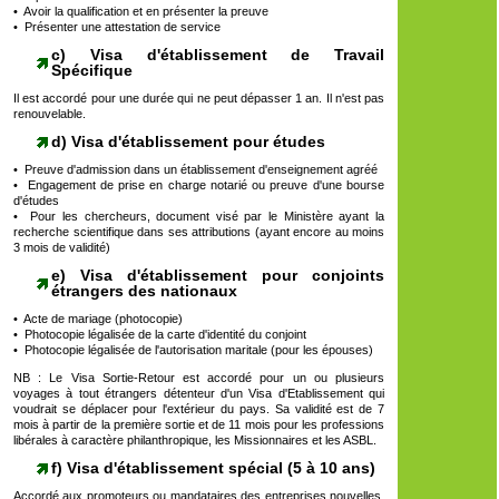
• Avoir la qualification et en présenter la preuve
• Présenter une attestation de service
c) Visa d'établissement de Travail
Spécifique
Il est accordé pour une durée qui ne peut dépasser 1 an. Il n'est pas
renouvelable.
d) Visa d'établissement pour études
• Preuve d'admission dans un établissement d'enseignement agréé
• Engagement de prise en charge notarié ou preuve d'une bourse
d'études
• Pour les chercheurs, document visé par le Ministère ayant la
recherche scientifique dans ses attributions (ayant encore au moins
3 mois de validité)
e) Visa d'établissement pour conjoints
étrangers des nationaux
• Acte de mariage (photocopie)
• Photocopie légalisée de la carte d'identité du conjoint
• Photocopie légalisée de l'autorisation maritale (pour les épouses)
NB : Le Visa Sortie-Retour est accordé pour un ou plusieurs
voyages à tout étrangers détenteur d'un Visa d'Etablissement qui
voudrait se déplacer pour l'extérieur du pays. Sa validité est de 7
mois à partir de la première sortie et de 11 mois pour les professions
libérales à caractère philanthropique, les Missionnaires et les ASBL.
f) Visa d'établissement spécial (5 à 10 ans)
Accordé aux promoteurs ou mandataires des entreprises nouvelles,