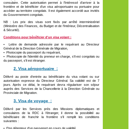
consulaire. Cette autorisation permet à l'Intéressé d'arriver à la
frontière et de bénéficier d'un visa aéroportuaire ou portuaire pour
accéder au territoire congolais. Il est également accordé aux invités
du Gouvernement congolais.
NB : Les prix des visas sont fixés par arrêté interministériel
(Ministère des Finances, du Budget et de l'Intérieur, Décentralisation
& Sécurité).
Conditions pour bénéficier d'un visa volant :
• Lettre de demande adressée par le requérant au Directeur
Général de la Direction Générale de Migration,
• Photocopie du passeport du requérant,
• Photocopie de l'identité du preneur en charge, s'il est congolais ou
du passeport, s'il est étranger.
2. Visa aéroportuaire :
Délivré au poste d'entrée au bénéficiaire du visa volant ou sur
autorisation expresse du Directeur Général. Sa validité est de 7
jours. Après ce délai, le requérant devra régulariser son séjour
auprès des Services de la Chancellerie à la Direction Générale ou
Provinciale de Migration.
3. Visa de voyage :
Délivré par les Services près des Missions diplomatiques et
consulaires de la RDC à l'étranger, il donne la possibilité au
bénéficiaire de franchir la frontière s'il remplit les conditions
suivantes :
• Etre détenteur d'un passeport en cours de validité,