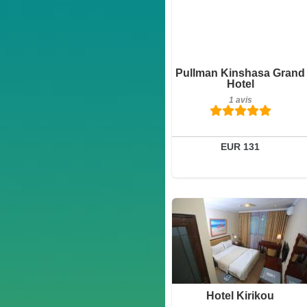
Petit-déjeuner inclus
Pullman Kinshasa Grand
1 avis
Hotel
1 avis
Détails
Réserver
EUR 131
Petit-déjeuner inclus
Hotel Kirikou
38 avis