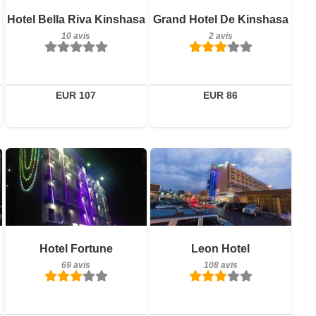
Détails
Petit-déjeuner inclus
Hotel Bella Riva Kinshasa
Grand Hotel De Kinshasa
10 avis
Réserver
10 avis
2 avis
Détails
Réserver
EUR 107
EUR 86
Petit-déjeuner inclus
Petit-déjeuner inclus
Hotel Fortune
Leon Hotel
69 avis
108 avis
69 avis
108 avis
Détails
Détails
Réserver
Réserver