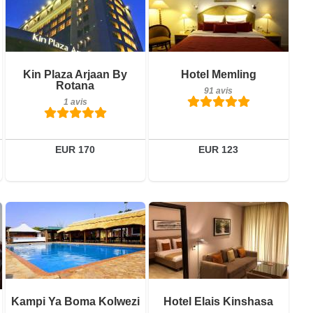
Petit-déjeuner inclus
Petit-déjeuner inclus
Kin Plaza Arjaan By
Hotel Memling
1 avis
91 avis
Rotana
91 avis
1 avis
Détails
Détails
Réserver
Réserver
EUR 170
EUR 123
5 avis
Petit-déjeuner inclus
Détails
Kampi Ya Boma Kolwezi
Hotel Elais Kinshasa
6 avis