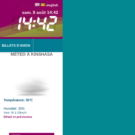
english
sam. 8 août 14:42
BILLETS D'AVION
MÉTÉO À KINSHASA
Température: 35°C
Humidité: 26%
Vent: W à 10km/h
Détail et prévisions