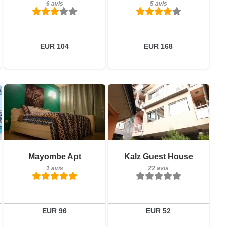
6 avis
5 avis
Réserver
Détails
Réserver
EUR 104
EUR 168
1 avis
22 avis
Détails
Détails
Mayombe Apt
Kalz Guest House
1 avis
22 avis
Réserver
Réserver
EUR 96
EUR 52