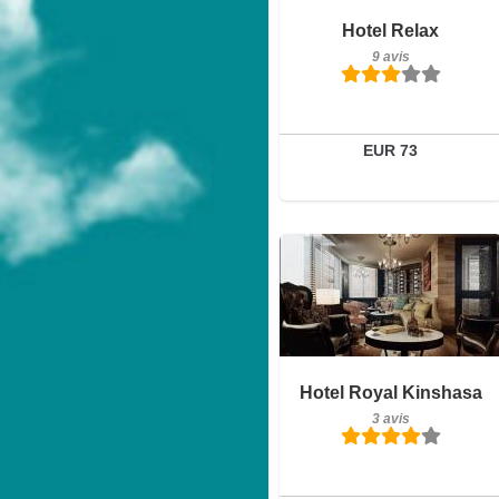
Détails
Hotel Relax
9 avis
Réserver
EUR 73
Petit-déjeuner inclus
Hotel Royal Kinshasa
3 avis
3 avis
Détails
Réserver