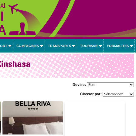
PORT
COMPAGNIES
TRANSPORTS
TOURISME
FORMALITÉS
Kinshasa
Devise:
Classer par:
Petit-déjeuner inclus
2 avis