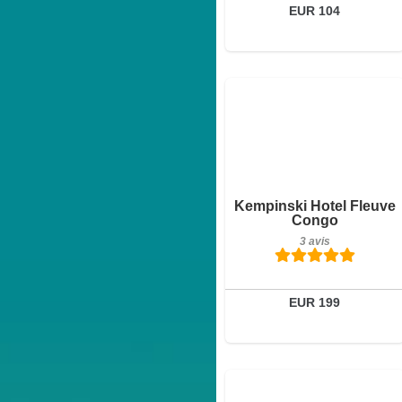
EUR 104
Petit-déjeuner inclus
Kempinski Hotel Fleuve
3 avis
Congo
3 avis
Détails
Réserver
EUR 199