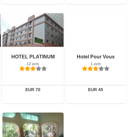
12 avis
Petit-déjeuner inclus
Détails
HOTEL PLATINUM
Hotel Pour Vous
1 avis
12 avis
1 avis
Réserver
Détails
Réserver
EUR 70
EUR 45