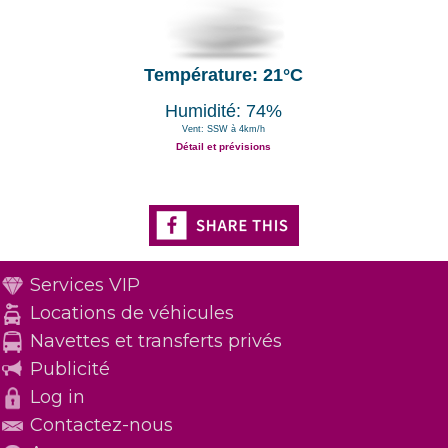
Température: 21°C
Humidité: 74%
Vent: SSW à 4km/h
Détail et prévisions
Services VIP
Locations de véhicules
Navettes et transferts privés
Publicité
Log in
Contactez-nous