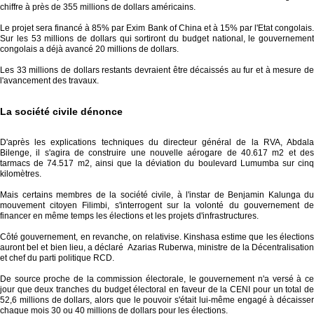
chiffre à près de 355 millions de dollars américains.
Le projet sera financé à 85% par Exim Bank of China et à 15% par l'Etat congolais.
Sur les 53 millions de dollars qui sortiront du budget national, le gouvernement
congolais a déjà avancé 20 millions de dollars.
Les 33 millions de dollars restants devraient être décaissés au fur et à mesure de
l'avancement des travaux.
La société civile dénonce
D'après les explications techniques du directeur général de la RVA, Abdala
Bilenge, il s'agira de construire une nouvelle aérogare de 40.617 m2 et des
tarmacs de 74.517 m2, ainsi que la déviation du boulevard Lumumba sur cinq
kilomètres.
Mais certains membres de la société civile, à l'instar de Benjamin Kalunga du
mouvement citoyen Filimbi, s'interrogent sur la volonté du gouvernement de
financer en même temps les élections et les projets d'infrastructures.
Côté gouvernement, en revanche, on relativise. Kinshasa estime que les élections
auront bel et bien lieu, a déclaré Azarias Ruberwa, ministre de la Décentralisation
et chef du parti politique RCD.
De source proche de la commission électorale, le gouvernement n'a versé à ce
jour que deux tranches du budget électoral en faveur de la CENI pour un total de
52,6 millions de dollars, alors que le pouvoir s'était lui-même engagé à décaisser
chaque mois 30 ou 40 millions de dollars pour les élections.