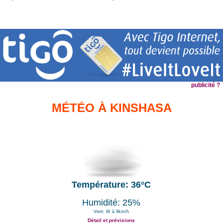
publicité ?
MÉTÉO À KINSHASA
Température: 36°C
Humidité: 25%
Vent: W à 9km/h
Détail et prévisions