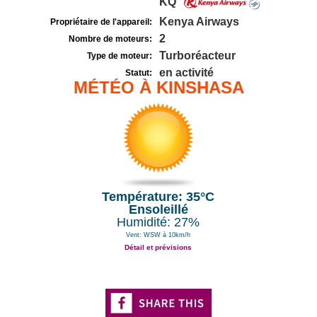
KQ
Kenya Airways
Propriétaire de l'appareil:
2
Nombre de moteurs:
Turboréacteur
Type de moteur:
en activité
Statut:
MÉTÉO À KINSHASA
Température: 35°C
Ensoleillé
Humidité: 27%
Vent: WSW à 10km/h
Détail et prévisions