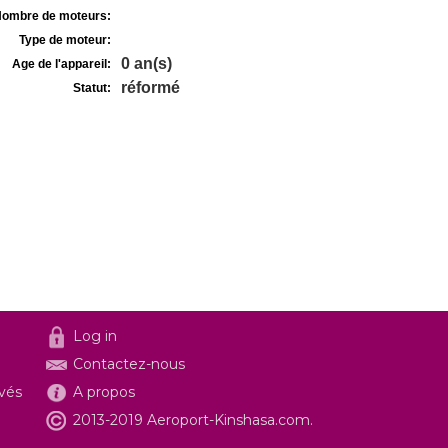
ombre de moteurs:
Type de moteur:
0 an(s)
Age de l'appareil:
réformé
Statut:
Log in
Contactez-nous
ivés
A propos
2013-2019 Aeroport-Kinshasa.com.