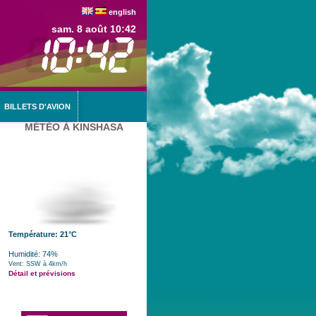
english
sam. 8 août 10:42
BILLETS D'AVION
MÉTÉO À KINSHASA
Température: 21°C
Humidité: 74%
Vent: SSW à 4km/h
Détail et prévisions