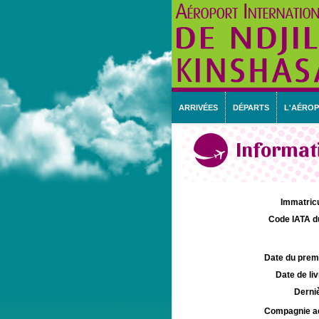
ARRIVÉES
DÉPARTS
L'AÉRO
Informati
Immatricu
Code IATA d
Date du premie
Date de liv
Derniè
Compagnie aé