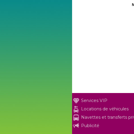
N
Services VIP
Locations de véhicules
Navettes et transferts pr
Publicité