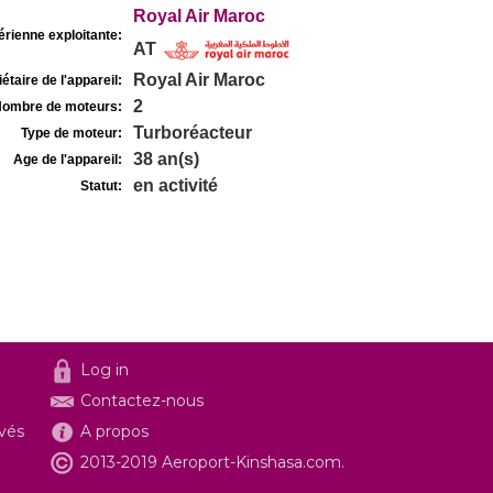
Royal Air Maroc
rienne exploitante:
AT
Royal Air Maroc
étaire de l'appareil:
2
ombre de moteurs:
Turboréacteur
Type de moteur:
38 an(s)
Age de l'appareil:
en activité
Statut:
Log in
Contactez-nous
ivés
A propos
2013-2019 Aeroport-Kinshasa.com.