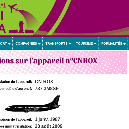
PORT
COMPAGNIES
TRANSPORTS
TOURISME
FORMALITÉS
ons sur l'appareil n°CNROX
CN-ROX
lation de l'appareil:
737 3M8SF
u modèle d'aéronef:
1 janv. 1987
raison de l'appareil:
28 août 2009
re immatriculation: