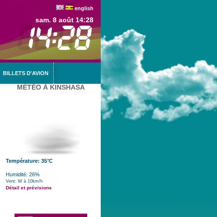
english
sam. 8 août 14:28
BILLETS D'AVION
MÉTÉO À KINSHASA
Température: 35°C
Humidité: 26%
Vent: W à 10km/h
Détail et prévisions