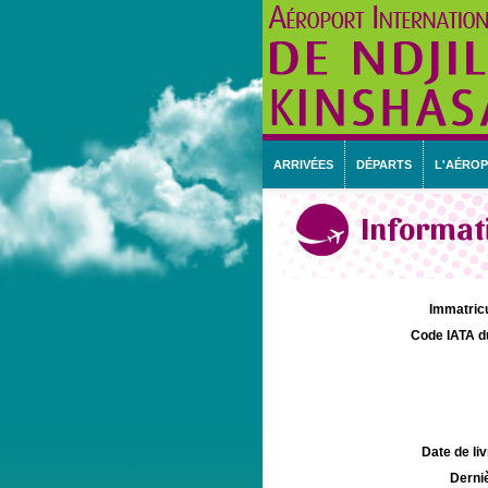
ARRIVÉES
DÉPARTS
L'AÉRO
Informati
Immatricu
Code IATA d
Date de liv
Derniè