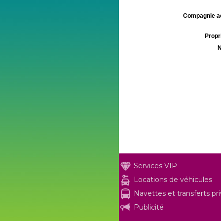
Compagnie aé
Propri
N
Services VIP
Locations de véhicules
Navettes et transferts pr
Publicité