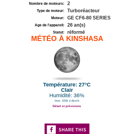
2
Nombre de moteurs:
Turboréacteur
Type de moteur:
GE CF6-80 SERIES
Moteur:
26 an(s)
Age de l'appareil:
réformé
Statut:
MÉTÉO À KINSHASA
Température: 27°C
Clair
Humidité: 36%
Vent: SSW à 6km/h
Détail et prévisions