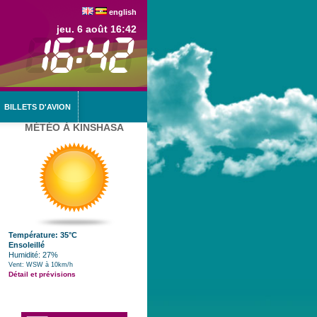
english
jeu. 6 août 16:42
BILLETS D'AVION
MÉTÉO À KINSHASA
Température: 35°C
Ensoleillé
Humidité: 27%
Vent: WSW à 10km/h
Détail et prévisions