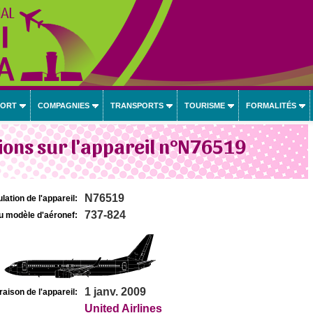
PORT
COMPAGNIES
TRANSPORTS
TOURISME
FORMALITÉS
ons sur l'appareil n°N76519
N76519
lation de l'appareil:
737-824
u modèle d'aéronef:
1 janv. 2009
raison de l'appareil:
United Airlines