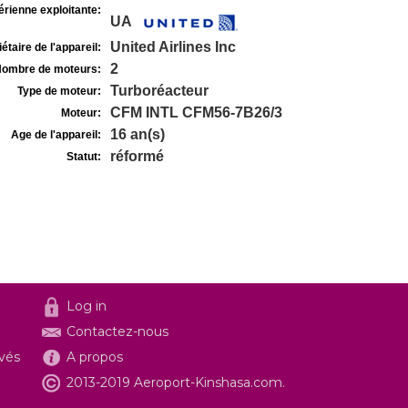
rienne exploitante:
UA
United Airlines Inc
étaire de l'appareil:
2
ombre de moteurs:
Turboréacteur
Type de moteur:
CFM INTL CFM56-7B26/3
Moteur:
16 an(s)
Age de l'appareil:
réformé
Statut:
Log in
Contactez-nous
ivés
A propos
2013-2019 Aeroport-Kinshasa.com.