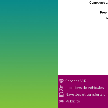
Compagnie aé
Propri
N
Services VIP
Locations de véhicules
Navettes et transferts pr
Publicité