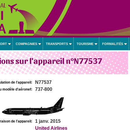
PORT
COMPAGNIES
TRANSPORTS
TOURISME
FORMALITÉS
ons sur l'appareil n°N77537
N77537
lation de l'appareil:
737-800
u modèle d'aéronef:
1 janv. 2015
raison de l'appareil:
United Airlines