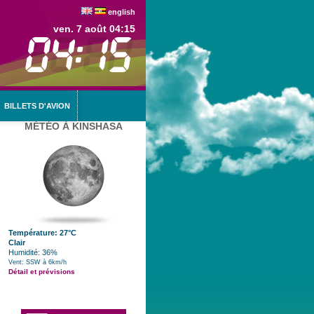
english
ven. 7 août 04:15
BILLETS D'AVION
MÉTÉO À KINSHASA
Température: 27°C
Clair
Humidité: 36%
Vent: SSW à 6km/h
Détail et prévisions