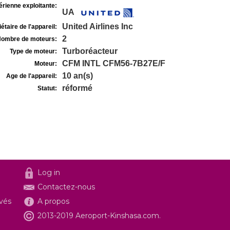
rienne exploitante:
UA
United Airlines Inc
étaire de l'appareil:
2
ombre de moteurs:
Turboréacteur
Type de moteur:
CFM INTL CFM56-7B27E/F
Moteur:
10 an(s)
Age de l'appareil:
réformé
Statut:
Log in
Contactez-nous
ivés
A propos
2013-2019 Aeroport-Kinshasa.com.