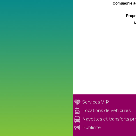
Compagnie aé
Propri
N
Services VIP
Locations de véhicules
Navettes et transferts pr
Publicité