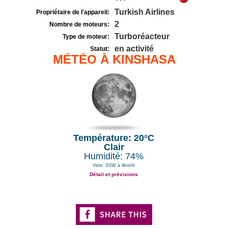
Turkish Airlines
Propriétaire de l'appareil:
2
Nombre de moteurs:
Turboréacteur
Type de moteur:
en activité
Statut:
MÉTÉO À KINSHASA
Température: 20°C
Clair
Humidité: 74%
Vent: SSW à 4km/h
Détail et prévisions