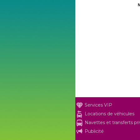
N
Services VIP
Locations de véhicules
Navettes et transferts pr
Publicité