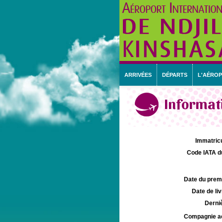
ARRIVÉES
DÉPARTS
L'AÉRO
Informati
Immatricu
Code IATA d
Date du premie
Date de liv
Derniè
Compagnie aé