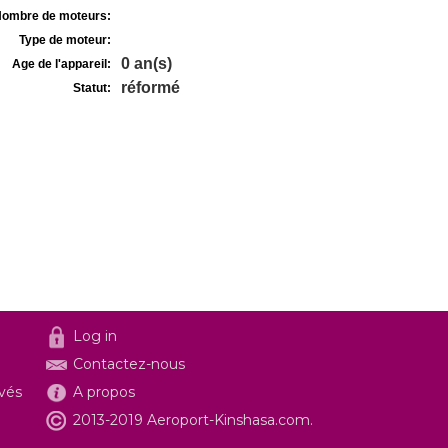
ombre de moteurs:
Type de moteur:
0 an(s)
Age de l'appareil:
réformé
Statut:
Log in
Contactez-nous
ivés
A propos
2013-2019 Aeroport-Kinshasa.com.