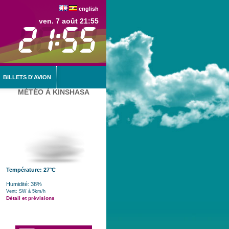
english
ven. 7 août 21:55
BILLETS D'AVION
MÉTÉO À KINSHASA
Température: 27°C
Humidité: 38%
Vent: SW à 5km/h
Détail et prévisions