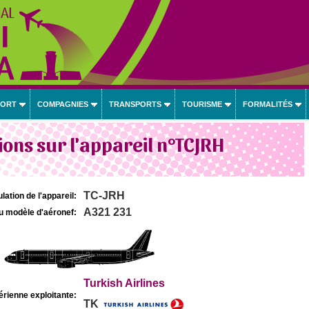
PORT
COMPAGNIES
TRANSPORTS
TOURISME
FORMALITÉS
ons sur l'appareil n°TCJRH
TC-JRH
lation de l'appareil:
A321 231
u modèle d'aéronef:
Turkish Airlines
rienne exploitante:
TK