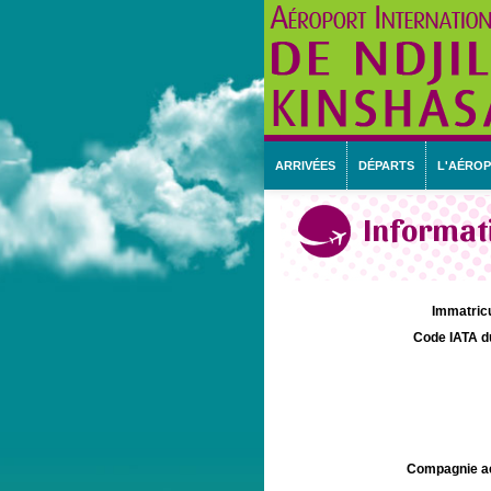
ARRIVÉES
DÉPARTS
L'AÉRO
Informati
Immatricu
Code IATA d
Compagnie aé