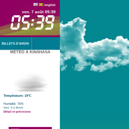
english
ven. 7 août 05:39
BILLETS D'AVION
MÉTÉO À KINSHASA
Température: 19°C
Humidité: 75%
Vent: S à 4km/h
Détail et prévisions