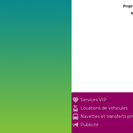
Propri
N
Services VIP
Locations de véhicules
Navettes et transferts pr
Publicité