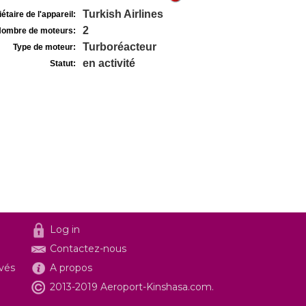
Turkish Airlines
étaire de l'appareil:
2
ombre de moteurs:
Turboréacteur
Type de moteur:
en activité
Statut:
Log in
Contactez-nous
ivés
A propos
2013-2019 Aeroport-Kinshasa.com.