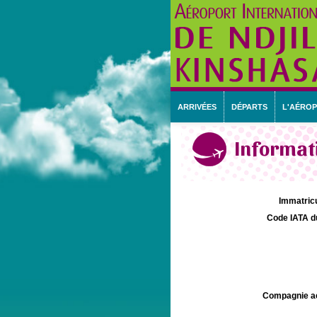
ARRIVÉES
DÉPARTS
L'AÉRO
Informati
Immatricu
Code IATA d
Compagnie aé