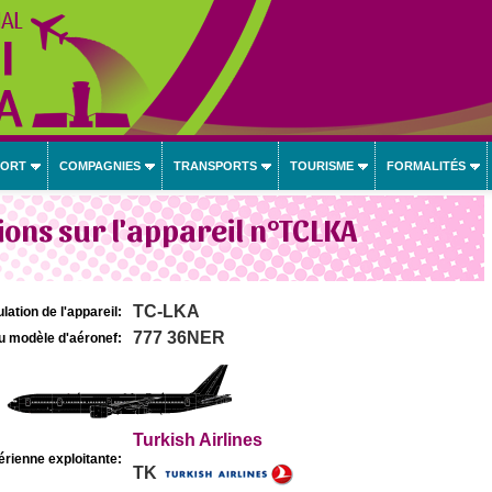
PORT
COMPAGNIES
TRANSPORTS
TOURISME
FORMALITÉS
ons sur l'appareil n°TCLKA
TC-LKA
lation de l'appareil:
777 36NER
u modèle d'aéronef:
Turkish Airlines
rienne exploitante:
TK