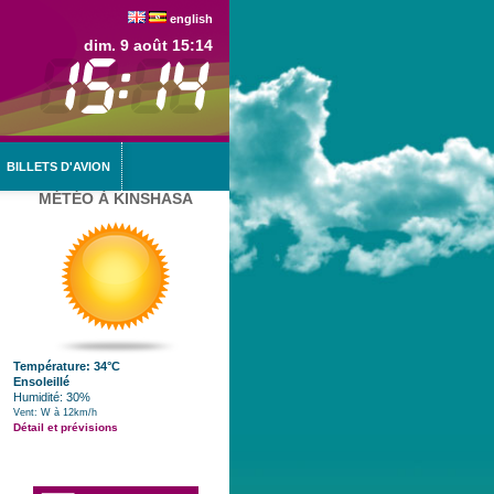
english
dim. 9 août 15:14
BILLETS D'AVION
MÉTÉO À KINSHASA
Température: 34°C
Ensoleillé
Humidité: 30%
Vent: W à 12km/h
Détail et prévisions