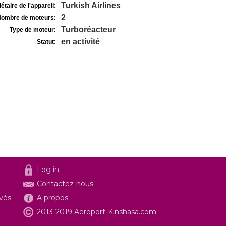
Turkish Airlines
étaire de l'appareil:
2
ombre de moteurs:
Turboréacteur
Type de moteur:
en activité
Statut:
Log in
Contactez-nous
ivés
A propos
2013-2019 Aeroport-Kinshasa.com.