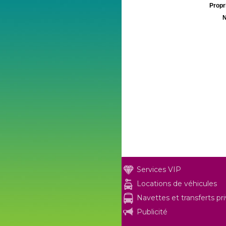
Propri
N
Services VIP
Locations de véhicules
Navettes et transferts pr
Publicité