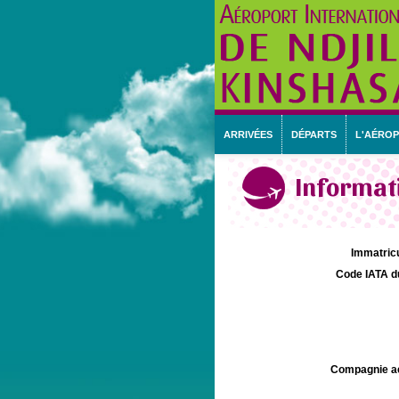
ARRIVÉES
DÉPARTS
L'AÉRO
Informati
Immatricu
Code IATA d
Compagnie aé