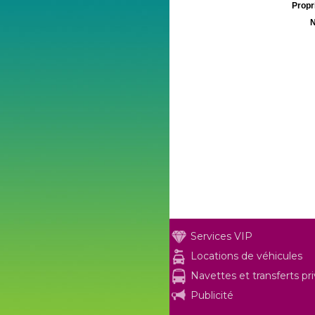
Propri
N
Services VIP
Locations de véhicules
Navettes et transferts pr
Publicité