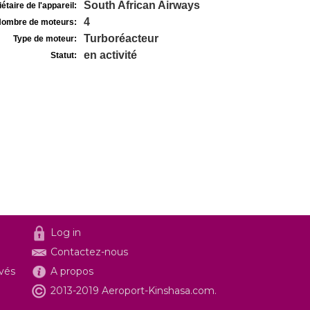
South African Airways
étaire de l'appareil:
4
ombre de moteurs:
Turboréacteur
Type de moteur:
en activité
Statut:
Log in
Contactez-nous
ivés
A propos
2013-2019 Aeroport-Kinshasa.com.