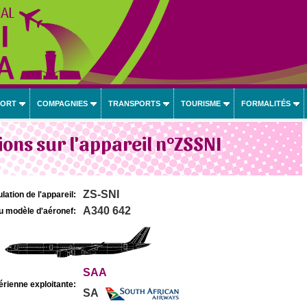
PORT
COMPAGNIES
TRANSPORTS
TOURISME
FORMALITÉS
ons sur l'appareil n°ZSSNI
ZS-SNI
lation de l'appareil:
A340 642
u modèle d'aéronef:
SAA
rienne exploitante:
SA