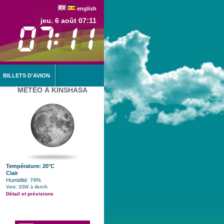
english
jeu. 6 août 07:11
BILLETS D'AVION
MÉTÉO À KINSHASA
Température: 20°C
Clair
Humidité: 74%
Vent: SSW à 4km/h
Détail et prévisions