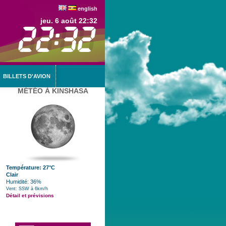
english
jeu. 6 août 22:32
BILLETS D'AVION
MÉTÉO À KINSHASA
Température: 27°C
Clair
Humidité: 36%
Vent: SSW à 6km/h
Détail et prévisions