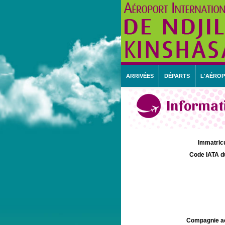
ARRIVÉES
DÉPARTS
L'AÉRO
Informati
Immatricu
Code IATA d
Compagnie aé