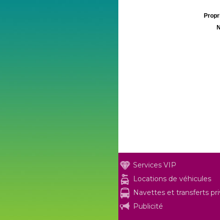
Propri
N
Services VIP
Locations de véhicules
Navettes et transferts pr
Publicité