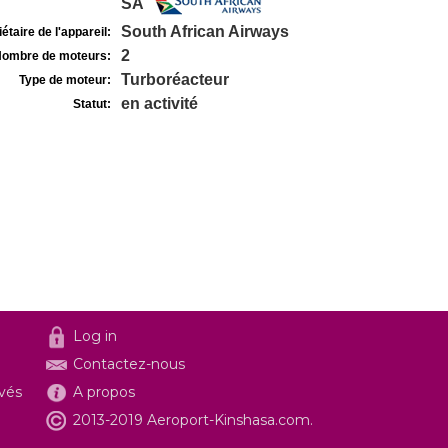
SA
South African Airways
étaire de l'appareil:
2
ombre de moteurs:
Turboréacteur
Type de moteur:
en activité
Statut:
Log in
Contactez-nous
ivés
A propos
2013-2019 Aeroport-Kinshasa.com.