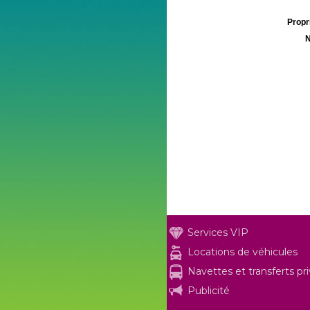
Propri
N
Services VIP
Locations de véhicules
Navettes et transferts pr
Publicité