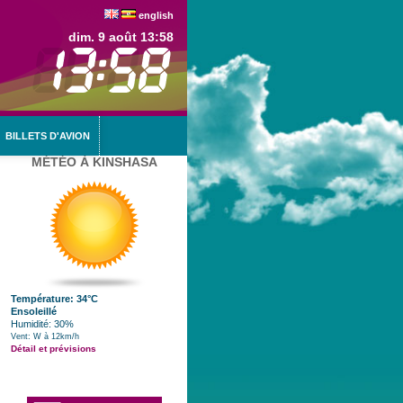
english
dim. 9 août 13:58
BILLETS D'AVION
MÉTÉO À KINSHASA
Température: 34°C
Ensoleillé
Humidité: 30%
Vent: W à 12km/h
Détail et prévisions