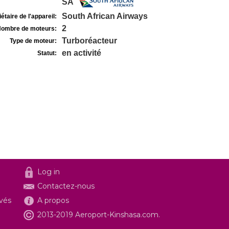
SA
South African Airways
étaire de l'appareil:
2
ombre de moteurs:
Turboréacteur
Type de moteur:
en activité
Statut:
Log in
Contactez-nous
ivés
A propos
2013-2019 Aeroport-Kinshasa.com.