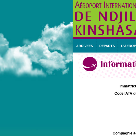
ARRIVÉES
DÉPARTS
L'AÉRO
Informati
Immatricu
Code IATA d
Compagnie aé