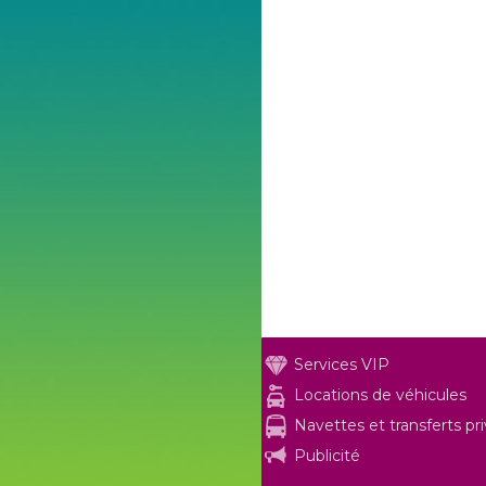
Services VIP
Locations de véhicules
Navettes et transferts pr
Publicité