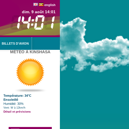
english
dim. 9 août 14:01
BILLETS D'AVION
MÉTÉO À KINSHASA
Température: 34°C
Ensoleillé
Humidité: 30%
Vent: W à 12km/h
Détail et prévisions