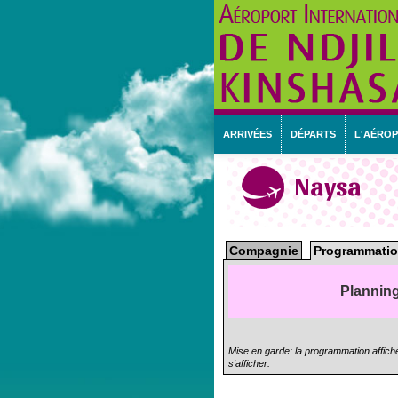
ARRIVÉES
DÉPARTS
L'AÉRO
Naysa
Compagnie
Programmatio
Planning
Mise en garde: la programmation affiché
s'afficher.