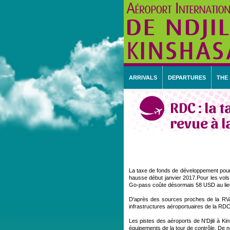
ARRIVALS
DEPARTURES
THE
RDC : la 
revue à l
La taxe de fonds de développement pour 
hausse début janvier 2017.Pour les vols
Go-pass coûte désormais 58 USD au lieu
D'après des sources proches de la RVA,
infrastructures aéroportuaires de la RD
Les pistes des aéroports de N'Djili à K
équipements de la tour de contrôle. De 