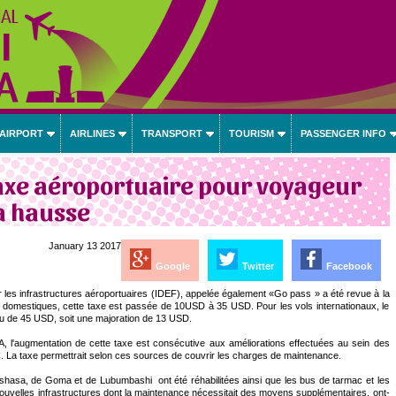
 AIRPORT
AIRLINES
TRANSPORT
TOURISM
PASSENGER INFO
taxe aéroportuaire pour voyageur
a hausse
January 13 2017
Google
Twitter
Facebook
les infrastructures aéroportuaires (IDEF), appelée également «Go pass » a été revue à la
 domestiques, cette taxe est passée de 10USD à 35 USD. Pour les vols internationaux, le
 de 45 USD, soit une majoration de 13 USD.
 l'augmentation de cette taxe est consécutive aux améliorations effectuées au sein des
C. La taxe permettrait selon ces sources de couvrir les charges de maintenance.
inshasa, de Goma et de Lubumbashi ont été réhabilitées ainsi que les bus de tarmac et les
nouvelles infrastructures dont la maintenance nécessitait des moyens supplémentaires, ont-