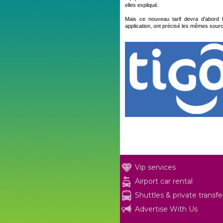
elles expliqué.
Mais ce nouveau tarif devra d'abord f
application, ont précisé les mêmes sour
Vip services
Airport car rental
Shuttles & private transfe
Advertise With Us