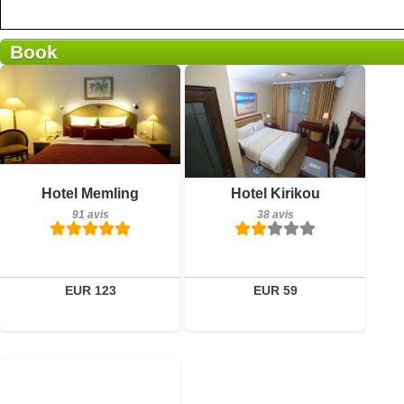
Book
Petit-déjeuner inclus
Petit-déjeuner inclus
Hotel Memling
Hotel Kirikou
91 avis
38 avis
91 avis
38 avis
Détails
Détails
Réserver
Réserver
EUR 123
EUR 59
0 avis