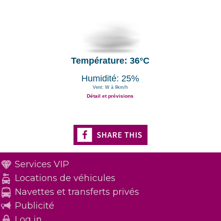
Température: 36°C
Humidité: 25%
Vent: W à 9km/h
Détail et prévisions
Services VIP
Locations de véhicules
Navettes et transferts privés
Publicité
Log in